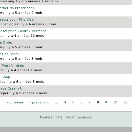
breaking
il y a 5 années 1 semaine
ternet No Prescription
wry
il y a 5 années 9 mois
rescription Pills Visa
sonsniggles
il y a 6 années 6 mois
rescription Zovirax Vermont
kie
il y a 4 années 10 mois
ne Order
wry
il y a 5 années 5 mois
er Cod Fedex
wry
il y a 5 années 8 mois
r West Virginia
kie
il y a 4 années 1 mois
ce Shop
ttle
il y a 6 années 5 mois
chase Cream U
eeper
il y a 5 années 6 mois
« premier
‹ précédent
…
4
5
6
7
8
9
10
11
Kontakt
|
FAQ
|
AGB
|
Facebook