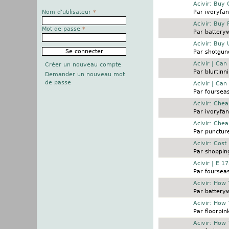
Sujet normal
Acivir: Buy 
Nom d'utilisateur
*
Par
ivoryfan
Sujet normal
Acivir: Buy 
Mot de passe
*
Par
battery
Sujet normal
Acivir: Buy
Par
shotgun
Sujet normal
Acivir | Can
Créer un nouveau compte
Par
blurtinn
Demander un nouveau mot
de passe
Sujet normal
Acivir | Can
Par
foursea
Sujet normal
Acivir: Che
Par
ivoryfan
Sujet normal
Acivir: Chea
Par
punctur
Sujet normal
Acivir: Cost
Par
shopping
Sujet normal
Acivir | E 
Par
foursea
Sujet normal
Acivir: How 
Par
battery
Sujet normal
Acivir: How
Par
floorpin
Sujet normal
Acivir: How