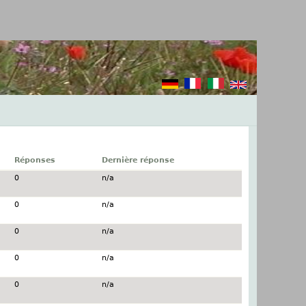
Réponses
Dernière réponse
0
n/a
0
n/a
0
n/a
0
n/a
0
n/a