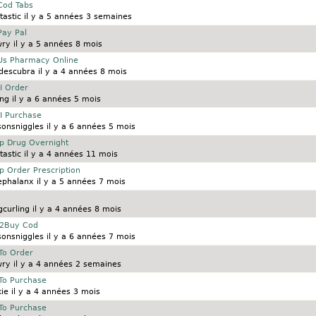
Cod Tabs
tastic
il y a 5 années 3 semaines
Pay Pal
wry
il y a 5 années 8 mois
 Us Pharmacy Online
descubra
il y a 4 années 8 mois
 I Order
ing
il y a 6 années 5 mois
 I Purchase
sonsniggles
il y a 6 années 5 mois
ap Drug Overnight
tastic
il y a 4 années 11 mois
p Order Prescription
ephalanx
il y a 5 années 7 mois
curling
il y a 4 années 8 mois
172Buy Cod
sonsniggles
il y a 6 années 7 mois
To Order
wry
il y a 4 années 2 semaines
 To Purchase
kie
il y a 4 années 3 mois
 To Purchase