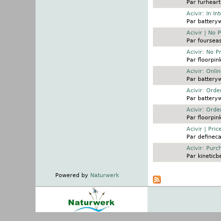
Par
furheart
Sujet normal
Acivir: In In
Par
battery
Sujet normal
Acivir | No P
Par
foursea
Sujet normal
Acivir: No P
Par
floorpin
Sujet normal
Acivir: Onli
Par
battery
Sujet normal
Acivir: Ord
Par
battery
Sujet normal
Acivir: Orde
Par
floorpin
Sujet normal
Acivir | Pri
Par
defineca
Sujet normal
Acivir: Pur
Par
kineticb
Pages
Powered by
Naturwerk