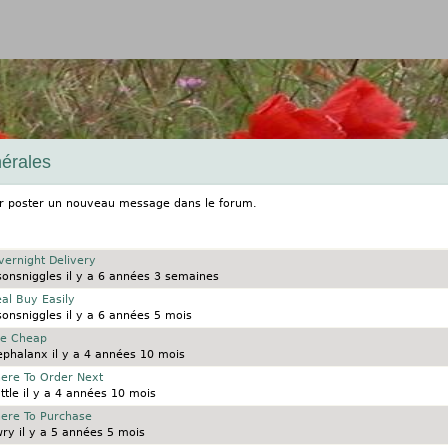
Jump to navigation
érales
 poster un nouveau message dans le forum.
vernight Delivery
sonsniggles
il y a 6 années 3 semaines
al Buy Easily
sonsniggles
il y a 6 années 5 mois
le Cheap
ephalanx
il y a 4 années 10 mois
ere To Order Next
ttle
il y a 4 années 10 mois
ere To Purchase
wry
il y a 5 années 5 mois