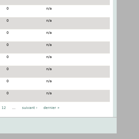
0
n/a
0
n/a
0
n/a
0
n/a
0
n/a
0
n/a
0
n/a
0
n/a
12
…
suivant ›
dernier »