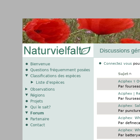
Discussions gén
Connectez vous
pour
Bienvenue
Questions fréquemment posées
Sujet
Classifications des espèces
Sujet normal
Aciphex ⚕️ O
Liste d'espèces
Par
foursea
Observations
Sujet normal
Aciphex | Re
Régions
Par
foursea
Projets
Sujet normal
Aciphex: Sa
Qui le sait?
Par
punctur
Forum
Sujet normal
Aciphex: Wh
Partenaire
Par
defineca
Contact
Sujet normal
Aciphex: Wh
Par
battery