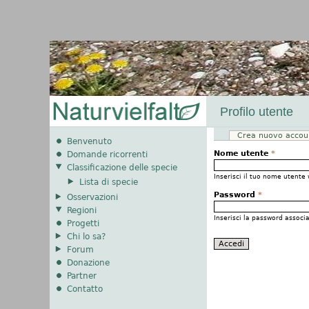
Profilo utente
Crea nuovo accou
Schede primarie
Benvenuto
Nome utente
*
Domande ricorrenti
Classificazione delle specie
Inserisci il tuo nome utente 
Lista di specie
Password
*
Osservazioni
Regioni
Inserisci la password associ
Progetti
Chi lo sa?
Forum
Donazione
Partner
Contatto