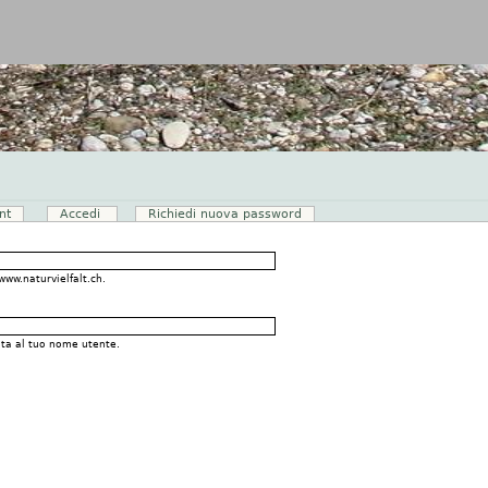
Jump to navigation
nt
Accedi
(scheda attiva)
Richiedi nuova password
www.naturvielfalt.ch.
ata al tuo nome utente.