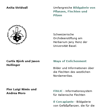
Anita Stridvall
Umfangreiche
Bildgalerie von
Pflanzen, Flechten und
Pilzen
Schweizerische
Orchideenstiftung am
Herbarium Jany Renz der
Universität Basel.
Curtis Björk und Jason
Ways of Enlichenment
Hollinger
Bilder und Informationen über
die Flechten des westlichen
Nordamerikas.
Pier Luigi Nimis und
ITALIC
- Informationssystem
Andrea Moro
für italienische Flechten
Il Cercapiante
- Bildgalerie
von Gefäßpflanzen, die für die